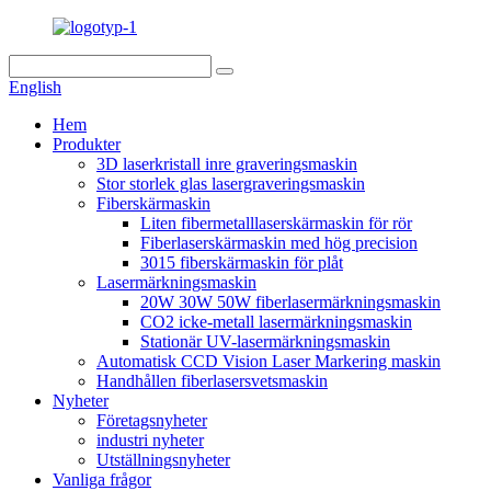
English
Hem
Produkter
3D laserkristall inre graveringsmaskin
Stor storlek glas lasergraveringsmaskin
Fiberskärmaskin
Liten fibermetalllaserskärmaskin för rör
Fiberlaserskärmaskin med hög precision
3015 fiberskärmaskin för plåt
Lasermärkningsmaskin
20W 30W 50W fiberlasermärkningsmaskin
CO2 icke-metall lasermärkningsmaskin
Stationär UV-lasermärkningsmaskin
Automatisk CCD Vision Laser Markering maskin
Handhållen fiberlasersvetsmaskin
Nyheter
Företagsnyheter
industri nyheter
Utställningsnyheter
Vanliga frågor