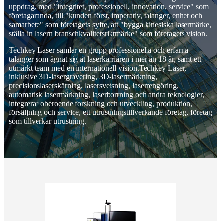
uppdrag, med "integritet, professionell, innovation, service" som
företagaranda, till "kunden först, imperativ, talanger, enhet och
samarbete" som företagets syfte, att "bygga kinesiska lasermärke,
ställa in lasern branschkvalitetsriktmärke" som företagets vision.
Techkey Laser samlar en grupp professionella och erfarna
talanger som ägnat sig åt laserkarriären i mer än 18 år, samt ett
utmärkt team med en internationell vision.Techkey Laser,
inklusive 3D-lasergravering, 3D-lasermärkning,
precisionslaserskärning, lasersvetsning, laserrengöring,
automatisk lasermärkning, laserborrning och andra teknologier,
integrerar oberoende forskning och utveckling, produktion,
försäljning och service, ett utrustningstillverkande företag, företag
som tillverkar utrustning.