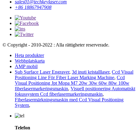
sales01@techkeylaser.com
+86 18867947908
© Copyright - 2010-2022 : Alla rättigheter reserverade.
Heta produkter
Webbplatskarta
AMP mobil
Sub Surface Laser Engraver
,
3d inuti kristalllaser
,
Ccd Visual
Positioning Line För Fiber Laser Marking Machine
,
Ccd
Visual Positioning Jpt Mopa M7 20w 30w 60w 80w 100w
fiberlasermarkeringsmaskin
,
Visuell positionering Automatiskt
fokussystem Ccd fiberlasermarkeringsmaskin
,
Fiberlasermärkningsmaskin med Ccd Visual Positioning
System
,
Telefon